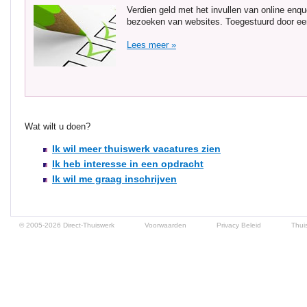
Verdien geld met het invullen van online enq
bezoeken van websites. Toegestuurd door een 
Lees meer »
Wat wilt u doen?
Ik wil meer thuiswerk vacatures zien
Ik heb interesse in een opdracht
Ik wil me graag inschrijven
© 2005-2026 Direct-Thuiswerk
Voorwaarden
Privacy Beleid
Thui