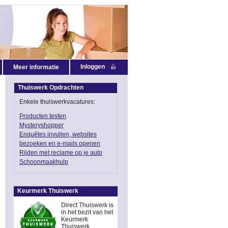
Inloggen
Meer informatie
Thuiswerk Opdrachten
Enkele thuiswerkvacatures:
Producten testen
Mysteryshopper
Enquêtes invullen, websites
bezoeken en e-mails openen
Rijden met reclame op je auto
Schoonmaakhulp
Keurmerk Thuiswerk
Direct Thuiswerk is
in het bezit van het
Keurmerk
Thuiswerk