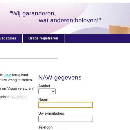
"Wij garanderen,
wat anderen beloven!"
vacatures
Gratis registreren
 de
Help
terug kunt
NAW-gegevens
t uw vraag te stellen.
Aanhef
a op 'Vraag versturen'.
snelste manier om
Naam
Uw e-mailadres
Telefoon